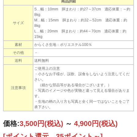
商品詳細
S…幅：10mm 胴まわり：約27～37cm 適応体重：～約
8kg
M…幅：15mm 胴まわり：約32～52cm 適応体重：約
サイズ
8kg
L…幅：20mm 胴まわり：約44～70cm 適応体重：約
15kg
素材
からくさ生地：ポリエステル100％
その他
－
日本らしい柄で浮かぶのは風呂敷などでお馴染み
送料
送料無料
の『からくさ』模様かもしれません。
ご使用上の注意
でも、それ以外にも『市松模様』『青海波』など
・小さなお子様が、誤飲、誤食をしないよう注意してくだ
さい。
様々な模様がございます。
（細かな部品等がある場合がございます。）
注意事項
・写真のイメージや色が実物と違って見える場合がありま
す。
そんな和柄デザインをワンちゃんの装備に採り入
・生地の柄の入り方も写真と全く同一ではないことをご了
れてみました。
承下さい。
これまでの従来版唐草模様は
別ページ
にございま
価格:
3,500円
(税込)
～
4,900円
(税込)
す。
[ポイント還元 35ポイント～]