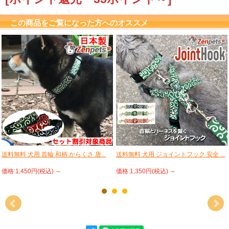
こちらのページでは桃色（黒）、桃色（白）、金
色、紫色の４色からお選びいただけます。
この商品をご覧になった方へのオススメ
従来版とは異なり、こちらは二越ちりめんの生地
を用いております。
送料無料 犬用 首輪 和柄 からくさ 唐...
送料無料 犬用 ジョイントフック 安全 ...
価格:1,450円(税込)
～
価格:1,350円(税込)
～