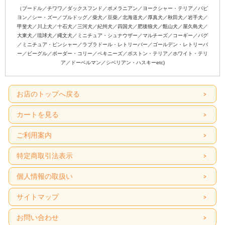
（プードル／チワワ／ダックスフンド／ポメラニアン／ヨークシャー・テリア／パピ
ヨン／シー・ズー／ブルドッグ／柴犬／豆柴／北海道犬／厚真犬／秋田犬／岩手犬／
甲斐犬／川上犬／十石犬／三河犬／紀州犬／四国犬／肥後狼犬／甑山犬／屋久島犬／
大東犬／琉球犬／縄文犬／ミニチュア・シュナウザー／マルチーズ／コーギー／パグ
／ミニチュア・ピンシャー／ラブラドール・レトリーバー／ゴールデン・レトリーバ
ー／ビーグル／ボーダー・コリー／ペキニーズ／ボストン・テリア／ホワイト・テリ
ア／ドーベルマン／シベリアン・ハスキーetc)
【新和柄シリーズ・ラインナップ】
お店のトップへ戻る
唐草
カートを見る
ご利用案内
特定商取引法表示
個人情報の取扱い
サイトマップ
お問い合わせ
市松