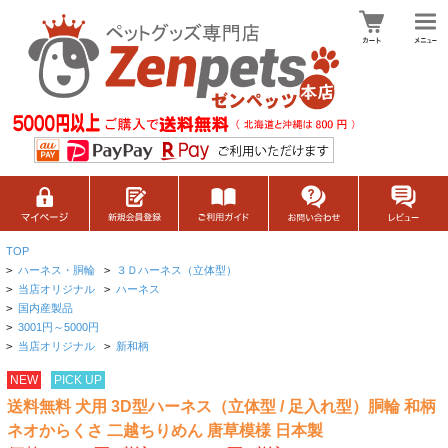
TOP
>
ハーネス・胴輪
>
３Ｄハーネス（立体型）
>
当店オリジナル
>
ハーネス
>
国内産製品
>
3001円～5000円
>
当店オリジナル
>
新和柄
NEW
PICK UP
送料無料 犬用 3D型ハーネス（立体型 / 足入れ型）胴輪 和柄
ネオからくさ 二越ちりめん 唐草模様 日本製