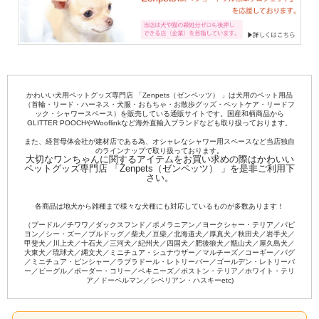
かわいい犬用ペットグッズ専門店 「Zenpets（ゼンペッツ） 」は犬用のペット用品
（首輪・リード・ハーネス・犬服・おもちゃ・お散歩グッズ・ペットケア・リードフ
ック・シャワースペース）を販売している通販サイトです。国産和柄商品から
GLITTER POOCHやWooflinkなど海外直輸入ブランドなども取り扱っております。
また、経営母体会社が建材店である為、オシャレなシャワー用スペースなど当店独自
のラインナップで取り扱っております。
大切なワンちゃんに関するアイテムをお買い求めの際はかわいい
ペットグッズ専門店 「Zenpets（ゼンペッツ） 」を是非ご利用下
さい。
各商品は地犬から雑種まで様々な犬種にも対応しているものが多数あります！
（プードル／チワワ／ダックスフンド／ポメラニアン／ヨークシャー・テリア／パピ
ヨン／シー・ズー／ブルドッグ／柴犬／豆柴／北海道犬／厚真犬／秋田犬／岩手犬／
甲斐犬／川上犬／十石犬／三河犬／紀州犬／四国犬／肥後狼犬／甑山犬／屋久島犬／
大東犬／琉球犬／縄文犬／ミニチュア・シュナウザー／マルチーズ／コーギー／パグ
／ミニチュア・ピンシャー／ラブラドール・レトリーバー／ゴールデン・レトリーバ
ー／ビーグル／ボーダー・コリー／ペキニーズ／ボストン・テリア／ホワイト・テリ
ア／ドーベルマン／シベリアン・ハスキーetc)