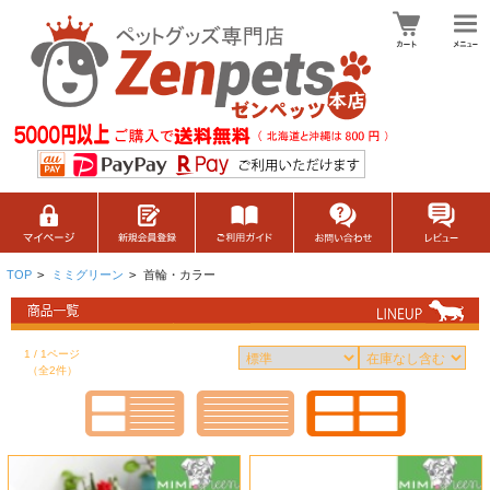
TOP
>
ミミグリーン
>
首輪・カラー
1 / 1ページ
（全2件）