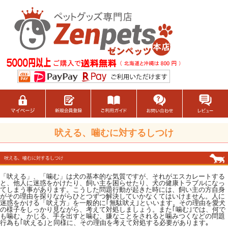
吠える、噛むに対するしつけ
「吠える」、「噛む」は犬の基本的な気質ですが、それがエスカレートする
と、他人に迷惑をかけたり、飼い主を困らせたり、犬の健康トラブルになっ
てしまう事があります。こうした問題行動が起きた時には、飼い主の方自身
がその理由を探りながらひとつずつ解決していかなくてはいけません。人に
迷惑をかける「吠え方」を一般的に｢無駄吠え｣といいます。その理由を愛犬
の様子をしっかり見ながら、考えて対処しましょう。また｢噛む｣では、何で
も噛む、かじる、手を出すと噛む、嫌なことをされると噛みつくなどの問題
行為も｢吠える｣と同様に、その理由を考えて対処する必要があります｡