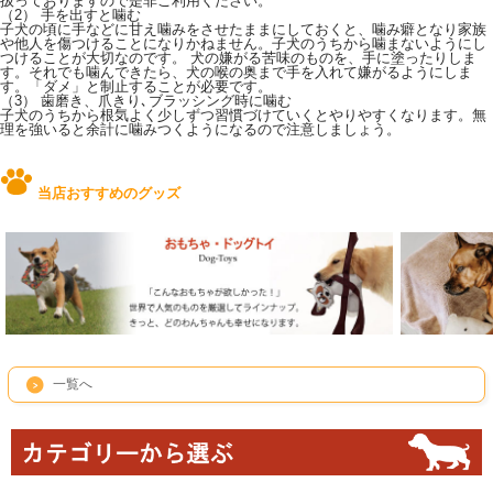
扱っておりますので是非ご利用ください。
（2） 手を出すと噛む
子犬の頃に手などに甘え噛みをさせたままにしておくと、噛み癖となり家族
や他人を傷つけることになりかねません。子犬のうちから噛まないようにし
つけることが大切なのです。 犬の嫌がる苦味のものを、手に塗ったりしま
す。それでも噛んできたら、犬の喉の奥まで手を入れて嫌がるようにしま
す。「ダメ」と制止することが必要です。
（3） 歯磨き、爪きり､ブラッシング時に噛む
子犬のうちから根気よく少しずつ習慣づけていくとやりやすくなります。無
理を強いると余計に噛みつくようになるので注意しましょう。
当店おすすめのグッズ
一覧へ