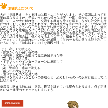
無駄吠えについて
犬が「無駄吠え」をする理由は様々なことがあります。その原因によって対
策は異なりますが、子犬のうちから様々な場所（公園、散歩道、イベント会
場）で、人や犬に触れ合い、交流する機会を徐々に増やしながら社交性を身
につけておくと良いと思われます。犬は社交性を身につけると、むやみに吠
えなくなり、どこへ行っても慌てず行動できるようになります。また、愛犬
に安心できる居場所を作って寂しい思いをさせないことも大切な防止策とい
えるでしょう。「無駄吠え」は環境の改善で防げる場合が多いです。それで
も吠え続ける場合は、低くうなるような声で、威厳をもって「ダメ」と制止
させます。これは群れの中のボスが威嚇して従わせる犬の服従本能を利用し
たものです。「無駄吠え」の主な原因と理由。
（1） 寂しくて吠える。
・家族がいない留守番の時
・長時間、家族から離れて庭に係留された時
（2） 怖くて吠える。
・ドアノックやインターフォーンに反応して
・知らない人を見た時
（3） 警戒心、威嚇で吠える。
・散歩中の犬を見た時
・通りすがりの人を見た時
縄張りを荒らされることへの警戒心と、恐ろしいものへの反射行動として犬
は吠えます。
※異常に吠える時には、病気、怪我を訴えている場合もあります。必ず定期
的に体と健康のチェックをしましょう。