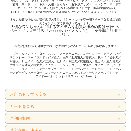
かわいい犬用ペットグッズ専門店 「Zenpets（ゼンペッツ） 」は犬用のペット用品
（首輪・リード・ハーネス・犬服・おもちゃ・お散歩グッズ・ペットケア・リードフ
ック・シャワースペース）を販売している通販サイトです。国産和柄商品から
GLITTER POOCHやWooflinkなど海外直輸入ブランドなども取り扱っております。
また、経営母体会社が建材店である為、オシャレなシャワー用スペースなど当店独自
のラインナップで取り扱っております。
大切なワンちゃんに関するアイテムをお買い求めの際はかわいい
ペットグッズ専門店 「Zenpets（ゼンペッツ） 」を是非ご利用下
さい。
各商品は地犬から雑種まで様々な犬種にも対応しているものが多数あります！
（プードル／チワワ／ダックスフンド／ポメラニアン／ヨークシャー・テリア／パピ
ヨン／シー・ズー／ブルドッグ／柴犬／豆柴／北海道犬／厚真犬／秋田犬／岩手犬／
甲斐犬／川上犬／十石犬／三河犬／紀州犬／四国犬／肥後狼犬／甑山犬／屋久島犬／
大東犬／琉球犬／縄文犬／ミニチュア・シュナウザー／マルチーズ／コーギー／パグ
／ミニチュア・ピンシャー／ラブラドール・レトリーバー／ゴールデン・レトリーバ
ー／ビーグル／ボーダー・コリー／ペキニーズ／ボストン・テリア／ホワイト・テリ
ア／ドーベルマン／シベリアン・ハスキーetc)
お店のトップへ戻る
カートを見る
ご利用案内
特定商取引法表示