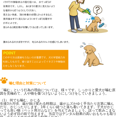
噛む理由と対策について
「噛む」という行為の理由については、様々です。しっかりと愛犬が噛む原
因を見極めて、人や物を傷つけないようにしつけをしていきましょう。
（1） 何でも噛む、かじる
生後3カ月頃、歯が抜け変わる時期は、歯がムズかゆく手当たり次第に噛ん
だり、かじったりします。1年くらい経つと落ち着いてきます。子犬がかじ
っても良い物（ペット用ガムなど）を与えてみましょう。誤って飲みこまな
いよう必ず目の前で与えます。 当店ではデンタル効果の高いおもちゃも取り