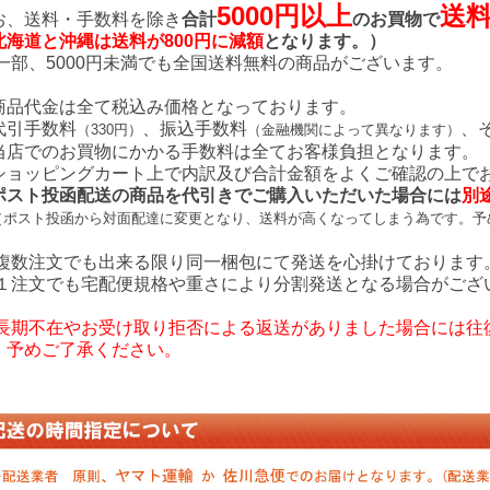
5000円以上
送
お、送料・手数料を除き
合計
のお買物で
北海道と沖縄は送料が800円に減額
となります。）
 一部、5000円未満でも全国送料無料の商品がございます。
商品代金は全て税込み価格となっております。
代引手数料
、振込手数料
、
（330円）
（金融機関によって異なります）
店でのお買物にかかる手数料は全てお客様負担となります。
ョッピングカート上で内訳及び合計金額をよくご確認の上で
ポスト投函配送の商品を代引きでご購入いただいた場合には
別
（ポスト投函から対面配達に変更となり、送料が高くなってしまう為です。予
 複数注文でも出来る限り同一梱包にて発送を心掛けております
 １注文でも宅配便規格や重さにより分割発送となる場合がござ
 長期不在やお受け取り拒否による返送がありました場合には往
。予めご了承ください。