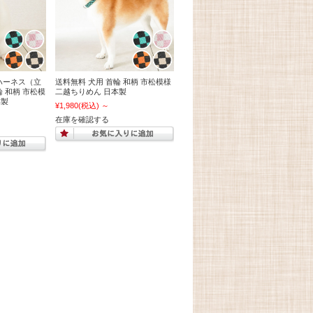
型ハーネス（立
送料無料 犬用 首輪 和柄 市松模様
輪 和柄 市松模
二越ちりめん 日本製
本製
¥1,980
(税込)
～
在庫を確認する