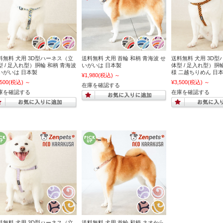
料無料 犬用 3D型ハーネス（立
送料無料 犬用 首輪 和柄 青海波 せ
送料無料 犬用 3D
型 / 足入れ型）胴輪 和柄 青海波
いがいは 日本製
体型 / 足入れ型）胴
いがいは 日本製
様 二越ちりめん 日
¥1,980
(税込)
～
,500
(税込)
～
¥3,500
(税込)
～
在庫を確認する
庫を確認する
在庫を確認する
料無料 犬用 3D型ハーネス（立
送料無料 犬用 首輪 和柄 ネオから