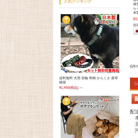
人気ランキング
体
ら
本
¥3
在
6件
送料無料 犬用 首輪 和柄 からくさ 唐草
模様
¥1,450
(税込)
～
配
本
北
沖