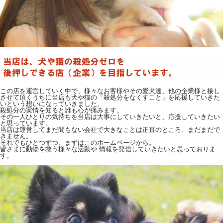
この店を運営していく中で、様々なお客様やその愛犬達、他の企業様と接し
させて頂くうちに当店も犬や猫の「殺処分をなくすこと」を応援していきた
いという想いになっていきました。
殺処分の実情を知ると誰も心が痛みます。
その一人ひとりの気持ちを当店は大事にしていきたいと、応援していきたい
と思っています。
当店は運営してまだ間もない会社で大きなことは正直のところ、まだまだで
きません。
それでもひとつずつ、まずはこのホームページから。
皆さまに動物を救う様々な活動や 情報を発信していきたいと思っておりま
す。