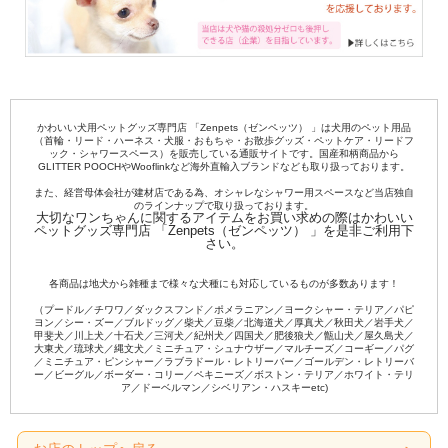
かわいい犬用ペットグッズ専門店 「Zenpets（ゼンペッツ） 」は犬用のペット用品
（首輪・リード・ハーネス・犬服・おもちゃ・お散歩グッズ・ペットケア・リードフ
ック・シャワースペース）を販売している通販サイトです。国産和柄商品から
GLITTER POOCHやWooflinkなど海外直輸入ブランドなども取り扱っております。
また、経営母体会社が建材店である為、オシャレなシャワー用スペースなど当店独自
のラインナップで取り扱っております。
大切なワンちゃんに関するアイテムをお買い求めの際はかわいい
ペットグッズ専門店 「Zenpets（ゼンペッツ） 」を是非ご利用下
さい。
各商品は地犬から雑種まで様々な犬種にも対応しているものが多数あります！
（プードル／チワワ／ダックスフンド／ポメラニアン／ヨークシャー・テリア／パピ
ヨン／シー・ズー／ブルドッグ／柴犬／豆柴／北海道犬／厚真犬／秋田犬／岩手犬／
甲斐犬／川上犬／十石犬／三河犬／紀州犬／四国犬／肥後狼犬／甑山犬／屋久島犬／
大東犬／琉球犬／縄文犬／ミニチュア・シュナウザー／マルチーズ／コーギー／パグ
／ミニチュア・ピンシャー／ラブラドール・レトリーバー／ゴールデン・レトリーバ
ー／ビーグル／ボーダー・コリー／ペキニーズ／ボストン・テリア／ホワイト・テリ
ア／ドーベルマン／シベリアン・ハスキーetc)