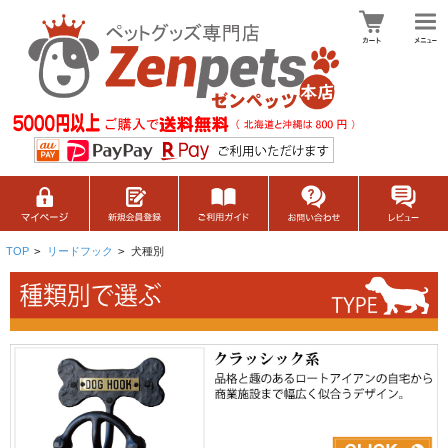
TOP
>
リードフック
>
犬種別