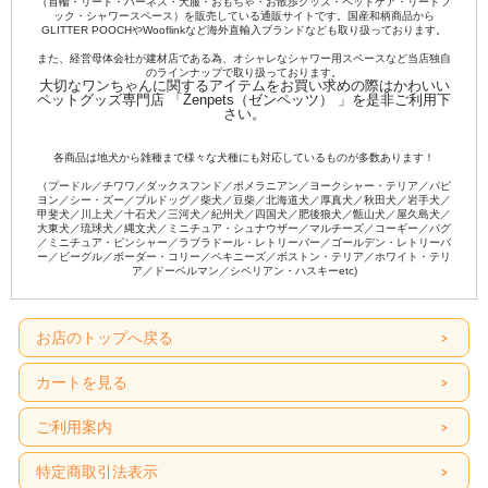
（首輪・リード・ハーネス・犬服・おもちゃ・お散歩グッズ・ペットケア・リードフ
ック・シャワースペース）を販売している通販サイトです。国産和柄商品から
GLITTER POOCHやWooflinkなど海外直輸入ブランドなども取り扱っております。
また、経営母体会社が建材店である為、オシャレなシャワー用スペースなど当店独自
のラインナップで取り扱っております。
大切なワンちゃんに関するアイテムをお買い求めの際はかわいい
ペットグッズ専門店 「Zenpets（ゼンペッツ） 」を是非ご利用下
さい。
各商品は地犬から雑種まで様々な犬種にも対応しているものが多数あります！
（プードル／チワワ／ダックスフンド／ポメラニアン／ヨークシャー・テリア／パピ
ヨン／シー・ズー／ブルドッグ／柴犬／豆柴／北海道犬／厚真犬／秋田犬／岩手犬／
甲斐犬／川上犬／十石犬／三河犬／紀州犬／四国犬／肥後狼犬／甑山犬／屋久島犬／
大東犬／琉球犬／縄文犬／ミニチュア・シュナウザー／マルチーズ／コーギー／パグ
／ミニチュア・ピンシャー／ラブラドール・レトリーバー／ゴールデン・レトリーバ
ー／ビーグル／ボーダー・コリー／ペキニーズ／ボストン・テリア／ホワイト・テリ
ア／ドーベルマン／シベリアン・ハスキーetc)
お店のトップへ戻る
カートを見る
ご利用案内
特定商取引法表示