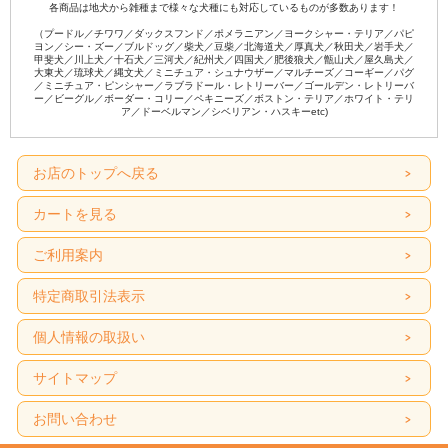
各商品は地犬から雑種まで様々な犬種にも対応しているものが多数あります！
（プードル／チワワ／ダックスフンド／ポメラニアン／ヨークシャー・テリア／パピ
ヨン／シー・ズー／ブルドッグ／柴犬／豆柴／北海道犬／厚真犬／秋田犬／岩手犬／
甲斐犬／川上犬／十石犬／三河犬／紀州犬／四国犬／肥後狼犬／甑山犬／屋久島犬／
大東犬／琉球犬／縄文犬／ミニチュア・シュナウザー／マルチーズ／コーギー／パグ
／ミニチュア・ピンシャー／ラブラドール・レトリーバー／ゴールデン・レトリーバ
ー／ビーグル／ボーダー・コリー／ペキニーズ／ボストン・テリア／ホワイト・テリ
ア／ドーベルマン／シベリアン・ハスキーetc)
お店のトップへ戻る
カートを見る
ご利用案内
特定商取引法表示
個人情報の取扱い
サイトマップ
お問い合わせ