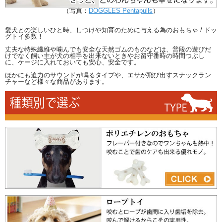
（写真：
DOGGLES Pentapulls
）
愛犬との楽しいひと時、しつけや知育のために与える為のおもちゃ / ドッ
グトイ多数！
丈夫な特殊繊維や噛んでも安全な天然ゴムのものなどは、普段の遊びだ
けでなく飼い主が犬の相手を出来ないときやお留守番時の時間つぶし
に、ケージに入れておいても安心、安全です。
ほかにも迫力のサウンドが鳴るタイプや、エサが飛び出すスナックラン
チャーなど様々な商品があります。