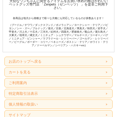
大切なワンちゃんに関するアイテムをお買い求めの際はかわいい
ペットグッズ専門店 「Zenpets（ゼンペッツ） 」を是非ご利用下
さい。
各商品は地犬から雑種まで様々な犬種にも対応しているものが多数あります！
（プードル／チワワ／ダックスフンド／ポメラニアン／ヨークシャー・テリア／パピ
ヨン／シー・ズー／ブルドッグ／柴犬／豆柴／北海道犬／厚真犬／秋田犬／岩手犬／
甲斐犬／川上犬／十石犬／三河犬／紀州犬／四国犬／肥後狼犬／甑山犬／屋久島犬／
大東犬／琉球犬／縄文犬／ミニチュア・シュナウザー／マルチーズ／コーギー／パグ
／ミニチュア・ピンシャー／ラブラドール・レトリーバー／ゴールデン・レトリーバ
ー／ビーグル／ボーダー・コリー／ペキニーズ／ボストン・テリア／ホワイト・テリ
ア／ドーベルマン／シベリアン・ハスキーetc)
お店のトップへ戻る
カートを見る
ご利用案内
特定商取引法表示
個人情報の取扱い
サイトマップ